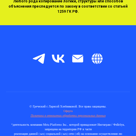
Любого рода копирование логики, структуры или способов
объяснения преследуется по закону в соответствии со статьей
1259 ГК РФ.
© Греческий с Ларисой Хлебниковой. Все права защищены.
Оферта
Политика в отношении обработки персональных данных
*деятельность компании Meta Platforms Inc., которой принадлежит Инстаграм / Фейсбук,
запрещена на территории РФ в части
реализации данной (-ых) социальной (-ых) сети (-ей) на основании осуществления ею